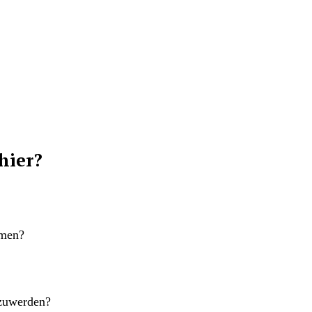
hier?
emen?
szuwerden?