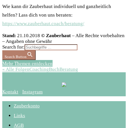
Wie kann dir Zauberhaut individuell und ganzheitlich
helfen? Lass dich von uns beraten:
https://www.zauberhaut.coach/beratung/
Stand:
21.10.2018
© Zauberhaut
– Alle Rechte vorbehalten
– Angaben ohne Gewähr
Search for:
Search Button
Mehr Themen entdecken
« Alle Folgen
Coaching
Buch
Beratung
Kontakt
Instagram
Zauberkonto
Links
AGB