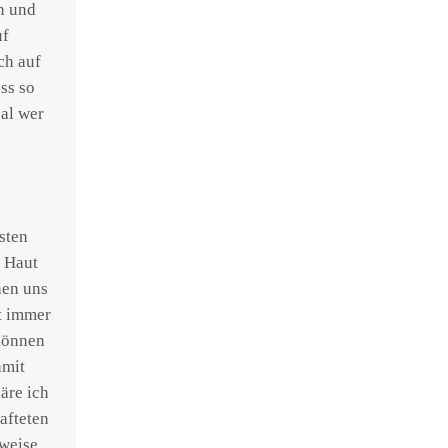
n und
uf
ch auf
ss so
al wer
sten
e Haut
hen uns
t immer
 können
amit
äre ich
afteten
weise