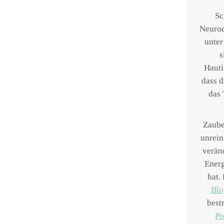
Sc
Neurod
unter
s
Hauti
dass d
das 
Zaube
unrein
veränd
Energ
hat.
Blo
best
Po