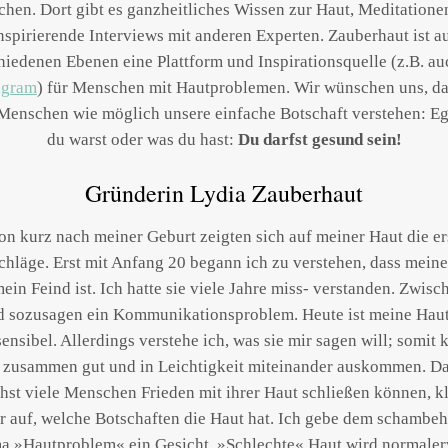
chen. Dort gibt es ganzheitliches Wissen zur Haut, Meditatione
nspirierende Interviews mit anderen Experten. Zauberhaut ist a
hiedenen Ebenen eine Plattform und Inspirationsquelle (z.B. au
agram
) für Menschen mit Hautproblemen. Wir wünschen uns, da
 Menschen wie möglich unsere einfache Botschaft verstehen: Eg
du warst oder was du hast:
Du darfst gesund sein!
Gründerin Lydia Zauberhaut
on kurz nach meiner Geburt zeigten sich auf meiner Haut die er
hläge. Erst mit Anfang 20 begann ich zu verstehen, dass mein
mein Feind ist. Ich hatte sie viele Jahre miss- verstanden. Zwisc
d sozusagen ein Kommunikationsproblem. Heute ist meine Hau
ensibel. Allerdings verstehe ich, was sie mir sagen will; somit
 zusammen gut und in Leichtigkeit miteinander auskommen. D
hst viele Menschen Frieden mit ihrer Haut schließen können, kl
r auf, welche Botschaften die Haut hat. Ich gebe dem schambeh
a »Hautproblem« ein Gesicht. »Schlechte« Haut wird normaler