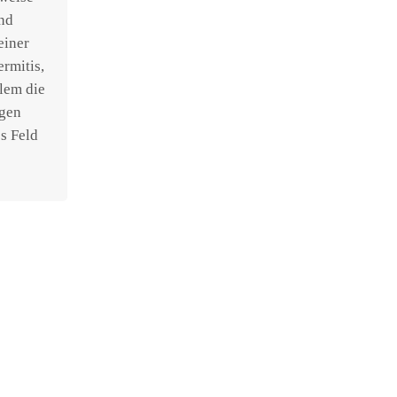
end
einer
rmitis,
lem die
ngen
s Feld