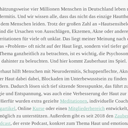
hätzungsweise vier Millionen Menschen in Deutschland leben 
ermitis. Und wir wissen alle, dass das nicht das einzige Hautthe
 dem Menschen leiden. Trotz der großen Zahl an »Hautsensibe
ind die Ursachen von Ausschlägen, Ekzemen, Akne oder ander
rritationen für viele oft unklar. Das liegt meiner Meinung nach 
as »Problem« oft nicht auf der Haut liegt, sondern viel tiefer g
Thema ganzheitlich zu betrachten, ist es wichtig, die Psychoso
dahinter zu beleuchten. Und hier kommt Zauberhaut ins Spiel.
rhaut hilft Menschen mit Neurodermitis, Schuppenflechte, Akn
er Haut dabei dabei, Blockaden im Unterbewusstsein zu finden
ern. Dadurch lösen sich tief sitzende Stresspunkte, das führt 
ie und Entspannung, was auch eine Verbesserung der Haut zur
 Hierfür wurden extra gezielte
Meditationen
, individuelle Coach
gartikel
, Online
Kurse
oder einen
Mitgliederbereich
entwickelt
möglich zu unterstützen. Außerdem gibt es seit 2018 den
Zaube
dcast
, der erste Podcast, konkret zum Thema Haut und emotion