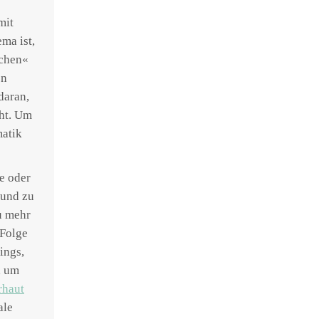
mit
ma ist,
lchen«
en
daran,
eht. Um
matik
e oder
 und zu
zu mehr
 Folge
ings,
, um
rhaut
ale