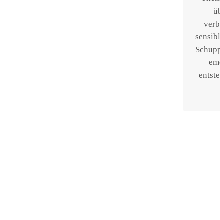
üb
verb
sensib
Schupp
emo
entst