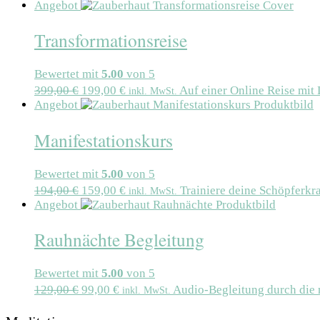
Angebot
Transformationsreise
Bewertet mit
5.00
von 5
399,00
€
199,00
€
Auf einer Online Reise mit
inkl. MwSt.
Angebot
Manifestationskurs
Bewertet mit
5.00
von 5
194,00
€
159,00
€
Trainiere deine Schöpferkr
inkl. MwSt.
Angebot
Rauhnächte Begleitung
Bewertet mit
5.00
von 5
129,00
€
99,00
€
Audio-Begleitung durch die 
inkl. MwSt.