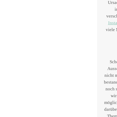
Ursa
i
versc
Inst
viele
Sch
Aussc
nicht 
bestan
noch s
wir
möglic
darübe
Them