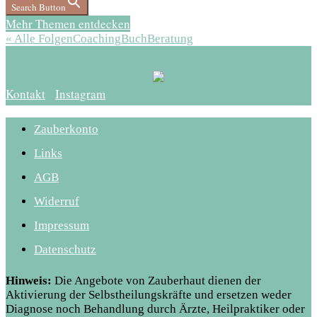
Search Button
Mehr Themen entdecken
« Alle Folgen
Coaching
Buch
Beratung
Kontakt
Instagram
Zauberkonto
Links
AGB
Widerruf
Impressum
Datenschutz
Hinweis:
Die Angebote von Zauberhaut dienen der
Aktivierung der Selbstheilungskräfte und ersetzen weder
Diagnose noch Behandlung durch Ärzte, Heilpraktiker oder