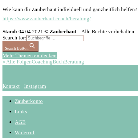
Wie kann dir Zauberhaut individuell und ganzheitlich helfen?
https://www.zauberhaut.coach/beratung/
Stand:
04.04.2021
© Zauberhaut
– Alle Rechte vorbehalten
Search for:
Search Button
Mehr Themen entdecken
« Alle Folgen
Coaching
Buch
Beratung
Kontakt
Instagram
Zauberkonto
Links
AGB
Widerruf