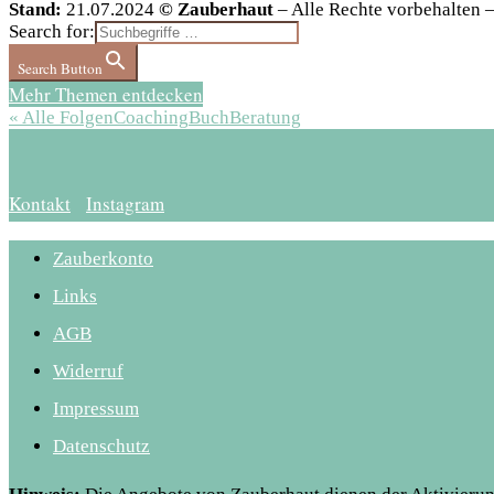
Stand:
21.07.2024
© Zauberhaut
– Alle Rechte vorbehalten
Search for:
Search Button
Mehr Themen entdecken
« Alle Folgen
Coaching
Buch
Beratung
Kontakt
Instagram
Zauberkonto
Links
AGB
Widerruf
Impressum
Datenschutz