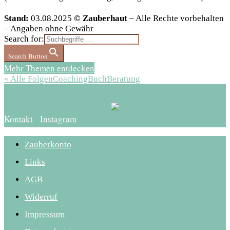
Stand:
03.08.2025
© Zauberhaut
– Alle Rechte vorbehalten
– Angaben ohne Gewähr
Search for:
Search Button
Mehr Themen entdecken
« Alle Folgen
Coaching
Buch
Beratung
Kontakt
Instagram
Zauberkonto
Links
AGB
Widerruf
Impressum