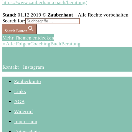
https://www.zauberhaut.coach/beratung/
Stand:
01.12.2019
© Zauberhaut
– Alle Rechte vorbehalten
Search for:
Search Button
Mehr Themen entdecken
« Alle Folgen
Coaching
Buch
Beratung
Kontakt
Instagram
Zauberkonto
Links
AGB
Widerruf
Impressum
Datenschutz