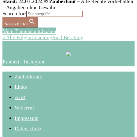
Stand:
24.03.2024
© Zauberhaut
– Alle Rechte vorbehalten
– Angaben ohne Gewähr
Search for:
Search Button
Mehr Themen entdecken
« Alle Folgen
Coaching
Buch
Beratung
Kontakt
Instagram
Zauberkonto
Links
AGB
Widerruf
Impressum
Datenschutz