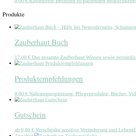
0,00
€
Kostenfreie Beratung zu passenden Möglichkeite
Produkte
Zauberhaut Buch
17,00
€
Das gesamte Zauberhaut Wissen sowie persönlic
Produktempfehlungen
0,00
€
Nahrungsergänzung, Pflegeprodukte, Bücher, Vid
Gutschein
ab
0,00
€
Verschenke positive Veränderung und Lebensf
Angebot