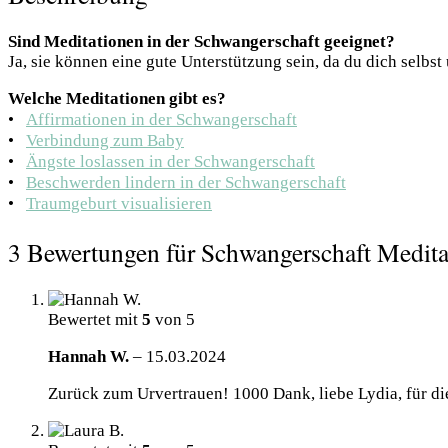
Sind Meditationen in der Schwangerschaft geeignet?
Ja, sie können eine gute Unterstützung sein, da du dich selbst
Welche Meditationen gibt es?
•⠀
Affirmationen in der Schwangerschaft
•⠀
Verbindung zum Baby
•⠀
Ängste loslassen in der Schwangerschaft
•⠀
Beschwerden lindern in der Schwangerschaft
•⠀
Traumgeburt visualisieren
3 Bewertungen für
Schwangerschaft Medita
Bewertet mit
5
von 5
Hannah W.
–
15.03.2024
Zurück zum Urvertrauen! 1000 Dank, liebe Lydia, für di