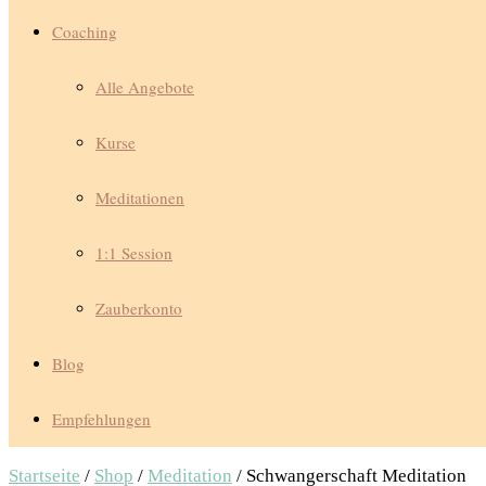
Coaching
Alle Angebote
Kurse
Meditationen
1:1 Session
Zauberkonto
Blog
Empfehlungen
Startseite
/
Shop
/
Meditation
/ Schwangerschaft Meditation