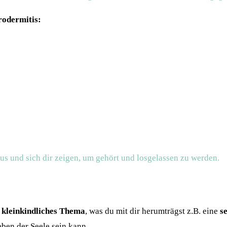
rodermitis:
aus und sich dir zeigen, um gehört und losgelassen zu werden.
n
kleinkindliches Thema
, was du mit dir herumträgst z.B. eine
s
eben der Seele sein kann.