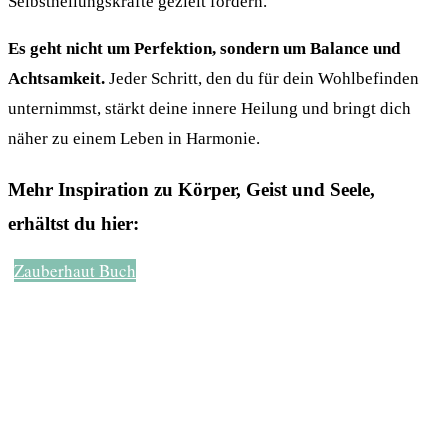
Selbstheilungskräfte gezielt fördern.
Es geht nicht um Perfektion, sondern um Balance und
Achtsamkeit.
Jeder Schritt, den du für dein Wohlbefinden
unternimmst, stärkt deine innere Heilung und bringt dich
näher zu einem Leben in Harmonie.
Mehr Inspiration zu Körper, Geist und Seele,
erhältst du hier:
Zauberhaut Buch
AUF THEORIE FOLGT PRAXIS
Dein Meditationsraum
Nimm dir Zeit für dich und entdecke deine