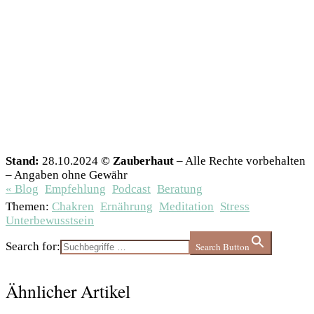
emotionale Welt. Mithilfe angeleiteter Meditationen,
kannst du Blockaden lösen, Stress reduzieren,
Glaubenssätze transformieren und Lebensqualität
steigern.
Jetzt ansehen
Stand:
28.10.2024
© Zauberhaut
– Alle Rechte vorbehalten
– Angaben ohne Gewähr
« Blog
Empfehlung
Podcast
Beratung
Themen:
Chakren
Ernährung
Meditation
Stress
Unterbewusstsein
Search for:
Search Button
Ähnlicher Artikel